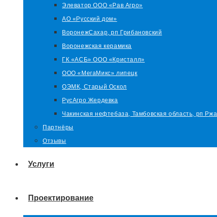
Элеватор ООО «Рав Агро»
АО «Русский дом»
ВоронежСахар, рп Грибановский
Воронежская керамика
ГК «АСБ» ООО «Кристалл»
ООО «МегаМикс» липецк
ОЭМК, Старый Оскол
РусАгро Жердевка
Чакинская нефтебаза, Тамбовская область, рп Ржа
Партнёры
Отзывы
Услуги
Проектирование