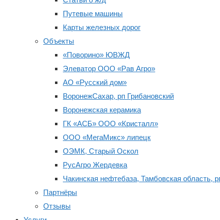
Путевые машины
Карты железных дорог
Объекты
«Поворино» ЮВЖД
Элеватор ООО «Рав Агро»
АО «Русский дом»
ВоронежСахар, рп Грибановский
Воронежская керамика
ГК «АСБ» ООО «Кристалл»
ООО «МегаМикс» липецк
ОЭМК, Старый Оскол
РусАгро Жердевка
Чакинская нефтебаза, Тамбовская область, р
Партнёры
Отзывы
Услуги