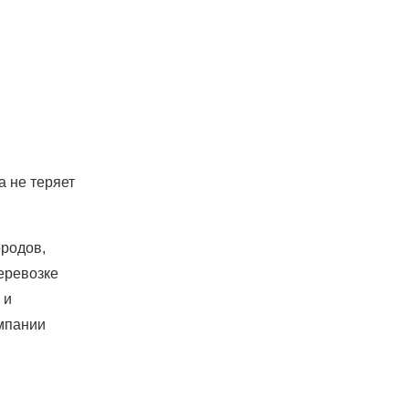
 не теряет
ородов,
еревозке
 и
омпании