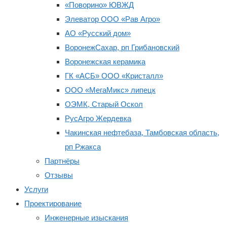
«Поворино» ЮВЖД
Элеватор ООО «Рав Агро»
АО «Русский дом»
ВоронежСахар, рп Грибановский
Воронежская керамика
ГК «АСБ» ООО «Кристалл»
ООО «МегаМикс» липецк
ОЭМК, Старый Оскол
РусАгро Жердевка
Чакинская нефтебаза, Тамбовская область,
рп Ржакса
Партнёры
Отзывы
Услуги
Проектирование
Инженерные изыскания