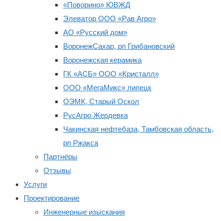
«Поворино» ЮВЖД
Элеватор ООО «Рав Агро»
АО «Русский дом»
ВоронежСахар, рп Грибановский
Воронежская керамика
ГК «АСБ» ООО «Кристалл»
ООО «МегаМикс» липецк
ОЭМК, Старый Оскол
РусАгро Жердевка
Чакинская нефтебаза, Тамбовская область,
рп Ржакса
Партнёры
Отзывы
Услуги
Проектирование
Инженерные изыскания